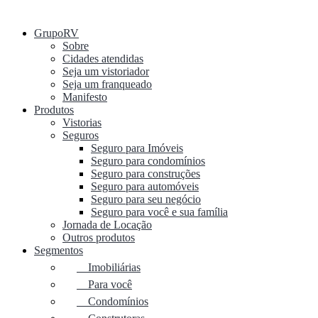
GrupoRV
Sobre
Cidades atendidas
Seja um vistoriador
Seja um franqueado
Manifesto
Produtos
Vistorias
Seguros
Seguro para Imóveis
Seguro para condomínios
Seguro para construções
Seguro para automóveis
Seguro para seu negócio
Seguro para você e sua família
Jornada de Locação
Outros produtos
Segmentos
Imobiliárias
Para você
Condomínios