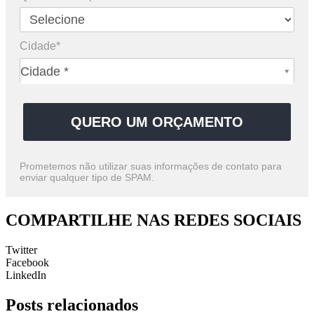
Cidade*
Cidade*
Cidade *
QUERO UM ORÇAMENTO
Prometemos não utilizar suas informações de contato para
enviar qualquer tipo de SPAM.
COMPARTILHE NAS REDES SOCIAIS
Twitter
Facebook
LinkedIn
Posts
relacionados