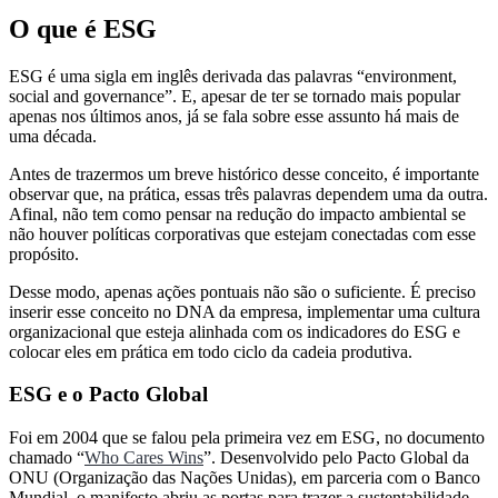
O que é ESG
ESG é uma sigla em inglês derivada das palavras “environment,
social and governance”. E, apesar de ter se tornado mais popular
apenas nos últimos anos, já se fala sobre esse assunto há mais de
uma década.
Antes de trazermos um breve histórico desse conceito, é importante
observar que, na prática, essas três palavras dependem uma da outra.
Afinal, não tem como pensar na redução do impacto ambiental se
não houver políticas corporativas que estejam conectadas com esse
propósito.
Desse modo, apenas ações pontuais não são o suficiente. É preciso
inserir esse conceito no DNA da empresa, implementar uma cultura
organizacional que esteja alinhada com os indicadores do ESG e
colocar eles em prática em todo ciclo da cadeia produtiva.
ESG e o Pacto Global
Foi em 2004 que se falou pela primeira vez em ESG, no documento
chamado “
Who Cares Wins
”. Desenvolvido pelo Pacto Global da
ONU (Organização das Nações Unidas), em parceria com o Banco
Mundial, o manifesto abriu as portas para trazer a sustentabilidade