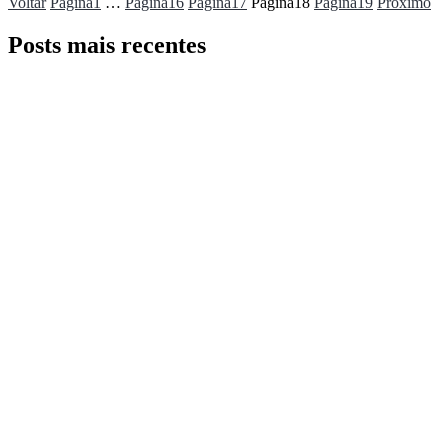
Voltar
Página
1
…
Página
16
Página
17
Página
18
Página
19
Próximo
Posts mais recentes